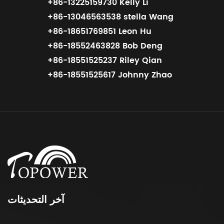
+86-13225159730 Kelly Li
+86-13046563538 stella Wang
+86-18651769851 Leon Hu
+86-18552463828 Bob Deng
+86-18551525237 Riley Qian
+86-18551525617 Johnny Zhao
آخر التحديثات