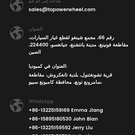
بحاجة إلى الدعم
sales@topowerwheel.com
العنوان
رقم 66، مجمع شينغو لقطع غيار السيارات،
مقاطعة فونينغ، مدينة يانتشنغ، جيانغسو، 224400،
الصين
العنوان في كمبوديا:
قرية تشونغتنول، بلدية تانغكروش، مقاطعة
سامرونغ تونغ، محافظة كامبونغ سبيو.
WhatsApp
+86-13225159169 Emma Jiang
+86-15895180530 John Bian
+86-13225159592 Jerry Liu